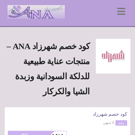
كود خصم شهرزاد ANA –
منتجات عناية طبيعية
للدلكة السودانية وزبدة
الشيا والكركار
كود خصم شهرزاد
لا تنتهي
رمز