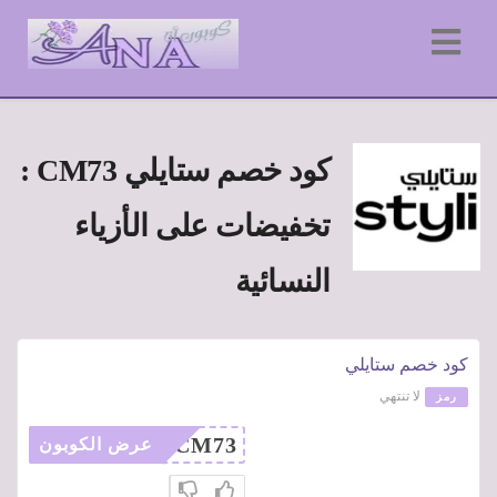
كود خصم ستايلي CM73 :
تخفيضات على الأزياء
النسائية
كود خصم ستايلي
لا تنتهي
رمز
CM73
عرض الكوبون