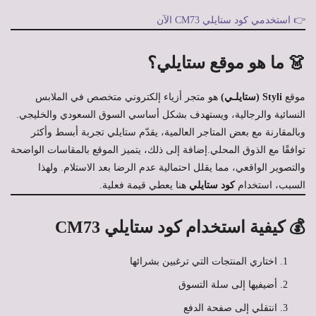
👉 استخدمي كود ستايلي CM73 الآن
👗 ما هو موقع ستايلي؟
موقع
Styli (ستايلـي)
هو متجر أزياء إلكتروني متخصص في الملابس
النسائية والرجالية، ويستهدف بشكل أساسي السوق السعودي والخليجي.
وبالمقارنة مع بعض المتاجر العالمية، يقدّم ستايلي تجربة أبسط وأكثر
توافقًا مع الذوق المحلي.إضافة إلى ذلك، يتميز الموقع بالمقاسات الواضحة
والتصوير الواقعي، مما يقلل احتمالية عدم الرضا بعد الاستلام. ولهذا
السبب، استخدام
كود ستايلي
هنا يعطي قيمة فعلية.
💰 كيفية استخدام كود ستايلي CM73
اختاري المنتجات التي ترغبين بشرائها
أضيفيها إلى سلة التسوق
انتقلي إلى صفحة الدفع