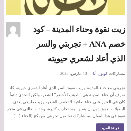
زيت نقوة وحناء المدينة – كود
خصم ANA + تجربتي والسر
الذي أعاد لشعري حيويته
مشاركات
كوبون أنا
10 مارس، 2025
تجربتي مع حناء المدينة وزيت نقوة: السر الذي أعاد لشعري حيويته!​كلنا
نعرف أن حناء المدينة هي “الذهب الأخضر” للشعر، ولكن التحدي دائماً
كان في العثور على حناء صافية لا تجفف الشعر، وزيت طبيعي يغذي
البصيلات بعمق دون أن يثقلها. بعد تجارب كثيرة، وجدت ضالتي في متجر
نقوة.​في هذا المقال، سأشاركك تفاصيل تجربتي مع بكج (الحناء […]
قراءة المزيد