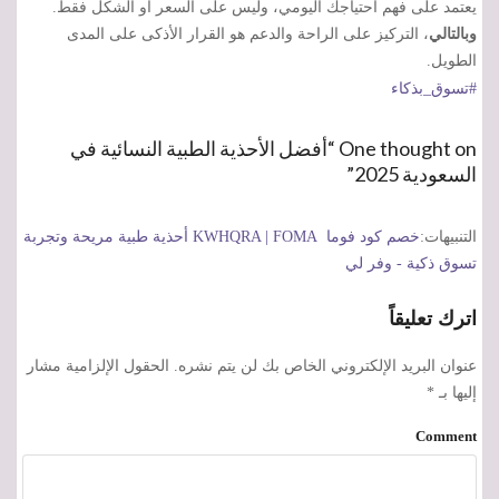
يعتمد على فهم احتياجك اليومي، وليس على السعر أو الشكل فقط.
وبالتالي
، التركيز على الراحة والدعم هو القرار الأذكى على المدى
الطويل.
#تسوق_بذكاء
One thought on “أفضل الأحذية الطبية النسائية في
السعودية 2025”
التنبيهات:
خصم كود فوما KWHQRA | FOMA أحذية طبية مريحة وتجربة
تسوق ذكية - وفر لي
اترك تعليقاً
عنوان البريد الإلكتروني الخاص بك لن يتم نشره.
الحقول الإلزامية مشار
إليها بـ
*
Comment