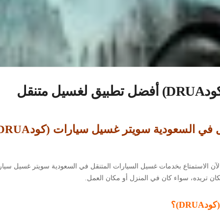
متنقل
ودية سويتر غسيل سيارات (كودDRUA): خدمة مريحة تص
 تريده، سواء كان في المنزل أو مكان العمل.
DR)؟