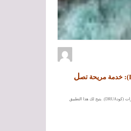
ل
في عصر التكنولوجيا الحديثة، أصبح بإمكانك الآن الاستمتاع بخدمات غسيل السيارات المتنقل في السعودية سويتر غسيل سيارات (كودDRUA). يتيح لك هذا التطبيق