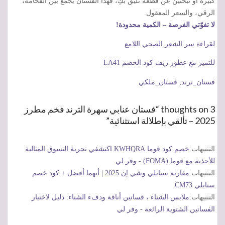
كبيرة أو تبحثين عن قطعة تليق بكِ، فهذا الفستان يجمع بين الفخامة،
الرقي، والسعر المعقول.
لا تفوّتي الفرصة – الكمية محدودة!
لقراءة سر الشعر الصحي اللامع
للتميز مع عطور ريف كود الخصم LA41
فستان_ترند
,
فستان_ملكي
3 thoughts on “فستان عنابي سهرة الترند فخم مطرز
2025 – تألقي بإطلالة استثنائية”
التنبيهات:
خصم كود فوما KWHQRA اكتشفي تجربة التسوق المثالية
للأحذية مع فوما (FOMA) - وفر لي
التنبيهات:
مقارنة ستايلي وشي إن 2025 | أيهما أفضل + كود خصم
ستايلي CM73
التنبيهات:
ملابس الشتاء ، فساتين أناقة ودفء الشتاء: دليل لاختيار
الفساتين الشتوية الرائعة - وفر لي