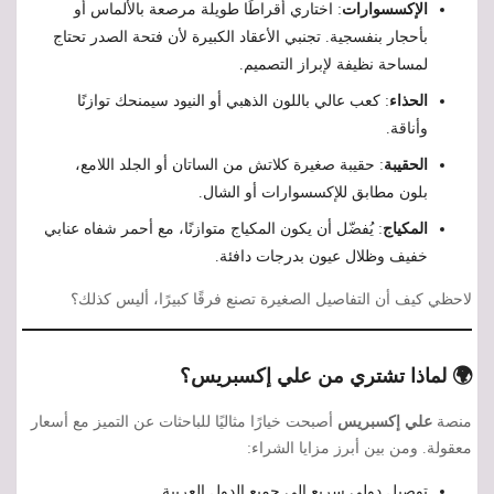
الإكسسوارات
: اختاري أقراطًا طويلة مرصعة بالألماس أو
بأحجار بنفسجية. تجنبي الأعقاد الكبيرة لأن فتحة الصدر تحتاج
لمساحة نظيفة لإبراز التصميم.
الحذاء
: كعب عالي باللون الذهبي أو النيود سيمنحك توازنًا
وأناقة.
الحقيبة
: حقيبة صغيرة كلاتش من الساتان أو الجلد اللامع،
بلون مطابق للإكسسوارات أو الشال.
المكياج
: يُفضّل أن يكون المكياج متوازنًا، مع أحمر شفاه عنابي
خفيف وظلال عيون بدرجات دافئة.
لاحظي كيف أن التفاصيل الصغيرة تصنع فرقًا كبيرًا، أليس كذلك؟
🌍 لماذا تشتري من علي إكسبريس؟
منصة
علي إكسبريس
أصبحت خيارًا مثاليًا للباحثات عن التميز مع أسعار
معقولة. ومن بين أبرز مزايا الشراء:
توصيل دولي سريع إلى جميع الدول العربية