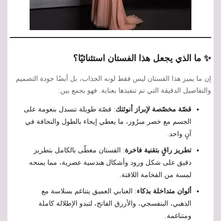
✨ ما الذي يجعل هذا الفستان استثنائيًا؟
إن ما يميز هذا الفستان ليس فقط لونه الجذاب، بل أيضًا جودة التصميم
والتفاصيل الدقيقة التي تم تنفيذها بعناية. فهو يجمع بين:
قصّة مخصّصة لإبراز أنوثتك
: قصّة طويلة تنسدل بنعومة على
الجسم مع خصر مبرُوز، ما يعطي إيحاء بالطول والنحافة في
آنٍ واحد.
تطريز راقٍ بتقنية فاخرة
: الفستان مغطّى بالكامل بتطريز
دقيق على شكل ورود وأشكال هندسية عصرية، مما يمنحه
لمسة من الفخامة اللافتة.
ألوان متداخلة بذكاء
: العنابي العميق يتناغم بسلاسة مع
الذهبي، البنفسجي، والأزرق الفاتح، لتبدو الإطلالة كاملة
ومتناغمة.