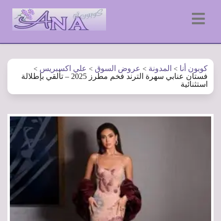
كوبون أنا
المدونة
عروض السوق
علي اكسبريس
>
>
>
>
فستان عنابي سهرة الترند فخم مطرز 2025 – تألقي بإطلالة
استثنائية