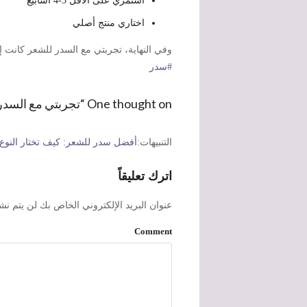
استمري على الأقل 3-4 أسابيع
اختاري منتج أصلي
وفي النهاية، تجربتي مع السدر للشعر كانت إيج
#سدر
One thought on “تجربتي مع السدر للشعر لمدة 30 يوم (هل فعلاً يستحق؟)”
التنبيهات:
أفضل سدر للشعر: كيف تختار النوع 
اترك تعليقاً
عنوان البريد الإلكتروني الخاص بك لن يتم نش
Comment