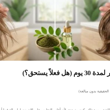
علاً يستحق؟)
لشعر. ومع ذلك، كنت مترددة، لأن أغلب التجارب على الإنترنت إما مبالغ فيها أ