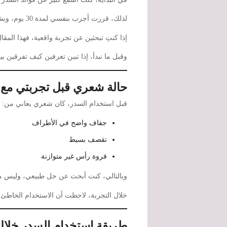
لذلك، قررت أجرب بنفسي لمدة 30 يوم، وبشكل منتظم، حتى أشوف النتيجة بدون تأثير آراء الآخرين.
إذا كنتِ تبحثين عن تجربة واقعية، فهذا المقا
وقبل ما نبدأ، إذا تبين تعرفين كيف تفرقين
حالة شعري قبل تجربتي مع 
قبل استخدام السدر، كان شعري يعاني من:
جفاف واضح في الأطراف
تقصف بسيط
فروة رأس غير متوازنة
وبالتالي، كنت أبحث عن حل طبيعي، وليس من
خلال التجربة، لاحظت أن الاستخدام الخاط
طريقة استخدام السدر خلال 30 يو