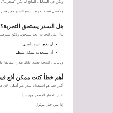
ولكن في المقابل، النتائج لم تكن “سحرية”، ب
ولأفضل نتيجة، جربت أدمج السدر مع روتين 
هل السدر يستحق التجربة؟
بناءً على التجربة، نعم يستحق، ولكن بشرطي
أن يكون السدر أصلي
أن تستخدمه بشكل منتظم
وبالتالي، النتيجة تعتمد عليك بقدر اعتمادها عل
أهم خطأ كنت ممكن أقع فيه
أكبر خطأ هو استخدام سدر غير أصلي. لأن هذا
لذلك، اختيار المصدر مهم جداً.
إذا تبين خيار موثوق: